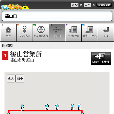
時
分
篠山口
TOP
のりば案内
周辺施設案内
路線図
バス停一覧
発車バス一覧
戻る
路線図
篠山営業所
1
篠山市街 経由