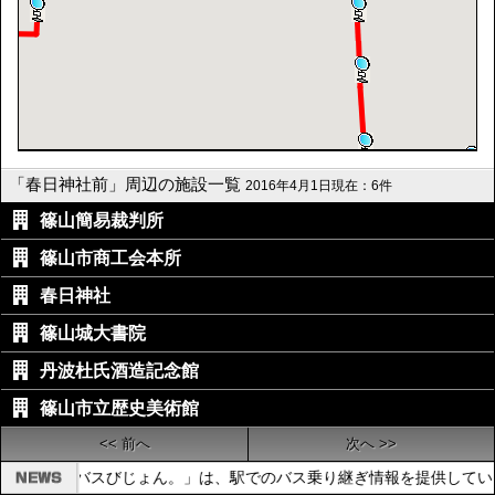
「春日神社前」周辺の施設一覧
2016年4月1日現在：6件
篠山簡易裁判所
篠山市商工会本所
春日神社
篠山城大書院
丹波杜氏酒造記念館
篠山市立歴史美術館
<< 前へ
次へ >>
「えきバスびじょん。」は、駅でのバス乗り継ぎ情報を提供してい