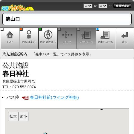
時
分
篠山口
TOP
のりば案内
周辺施設案内
路線図
バス停一覧
発車バス一覧
戻る
周辺施設案内
「発車バス一覧」でバス路線を表示）
公共施設
春日神社
兵庫県篠山市黒岡75
TEL：079-552-0074
バス停
春日神社前(ウイング神姫)