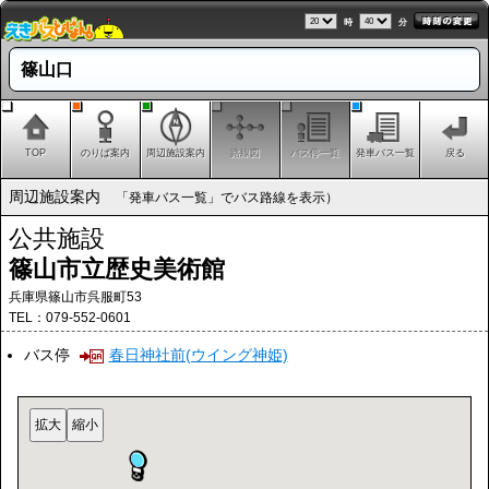
時
分
篠山口
TOP
のりば案内
周辺施設案内
路線図
バス停一覧
発車バス一覧
戻る
周辺施設案内
「発車バス一覧」でバス路線を表示）
公共施設
篠山市立歴史美術館
兵庫県篠山市呉服町53
TEL：079-552-0601
バス停
春日神社前(ウイング神姫)