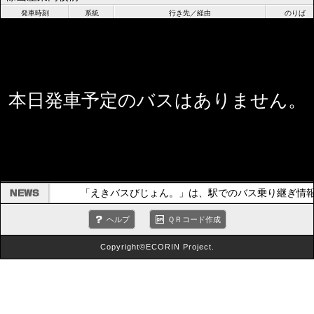
発車時刻
系統
行き先／経由
のりば
本日発車予定のバスはありません。
「えきバスびじょん。」は、駅でのバス乗り継ぎ情
ヘルプ
ＱＲコード作成
Copyright©ECORIN Project.