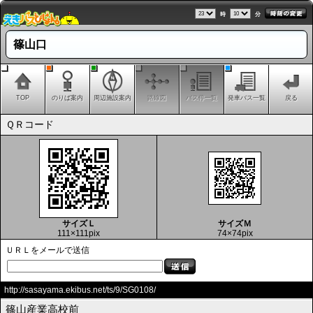
時
分
篠山口
TOP
のりば案内
周辺施設案内
路線図
バス停一覧
発車バス一覧
戻る
ＱＲコード
サイズＬ
サイズＭ
111×111pix
74×74pix
ＵＲＬをメールで送信
http://sasayama.ekibus.net/ts/9/SG0108/
篠山産業高校前