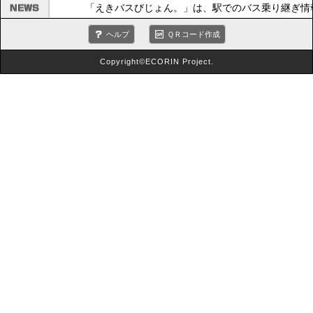
「えきバスびじょん。」は、駅でのバス乗り継ぎ情
ヘルプ
ＱＲコード作成
Copyright©ECORIN Project.