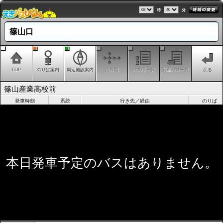
時
分
篠山口
TOP
のりば案内
周辺施設案内
路線図
バス停一覧
発車バス一覧
戻る
篠山産業高校前
発車時刻
系統
行き先／経由
のりば
本日発車予定のバスはありません。