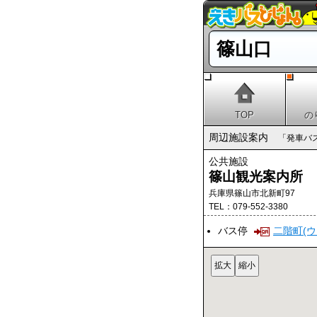
篠山口
TOP
の
周辺施設案内
「発車バ
公共施設
篠山観光案内所
兵庫県篠山市北新町97
TEL：079-552-3380
バス停
二階町(ウ