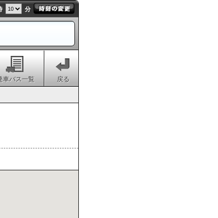
時
分
発車バス一覧
戻る