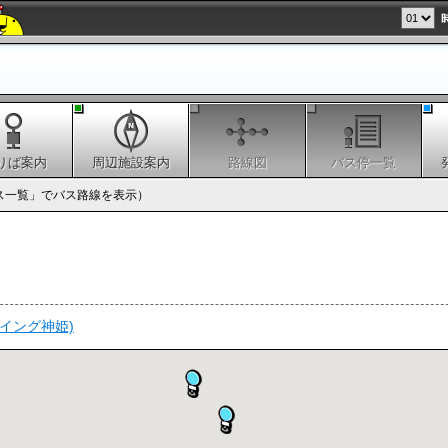
りば案内
周辺施設案内
路線図
バス停一覧
ス一覧」でバス路線を表示）
イング神姫)