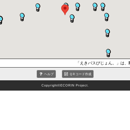
「えきバスびじょん。」は、駅
ヘルプ
ＱＲコード作成
Copyright©ECORIN Project.