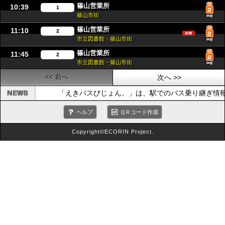
篠山営業所
10:39
1
篠山市街
篠山営業所
11:10
2
市立図書館・篠山市街
篠山営業所
11:45
2
市立図書館・篠山市街
<< 前へ
次へ >>
「えきバスびじょん。」は、駅でのバス乗り継ぎ情
ヘルプ
ＱＲコード作成
Copyright©ECORIN Project.