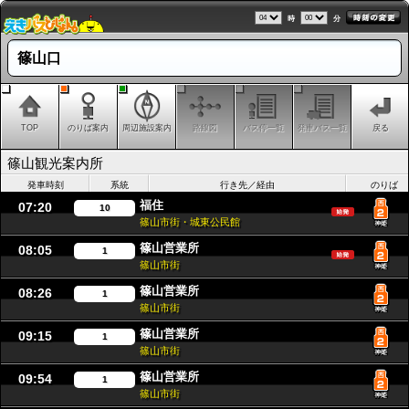
時
分
篠山口
TOP
のりば案内
周辺施設案内
路線図
バス停一覧
発車バス一覧
戻る
篠山観光案内所
発車時刻
系統
行き先／経由
のりば
福住
07:20
10
篠山市街・城東公民館
篠山営業所
08:05
1
篠山市街
篠山営業所
08:26
1
篠山市街
篠山営業所
09:15
1
篠山市街
篠山営業所
09:54
1
篠山市街