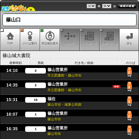
時
分
篠山口
TOP
のりば案内
周辺施設案内
路線図
バス停一覧
発車バス一覧
戻る
篠山城大書院
発車時刻
系統
行き先／経由
のりば
篠山営業所
14:10
2
市立図書館・篠山市街
篠山営業所
14:35
2
市立図書館・篠山市街
福住
15:31
10
篠山市街・城東公民館
篠山営業所
16:07
1
篠山市街
篠山営業所
16:35
1
篠山市街