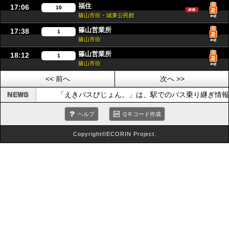
福住
17:06
10
篠山市街・城東公民館
篠山営業所
17:38
1
篠山市街
篠山営業所
18:12
1
篠山市街
<< 前へ
次へ >>
「えきバスびじょん。」は、駅でのバス乗り継ぎ情報
ヘルプ
ＱＲコード作成
Copyright©ECORIN Project.