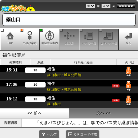
時
分
篠山口
TOP
のりば案内
周辺施設案内
路線図
バス停一覧
発車バス一覧
戻る
福住郵便局
発車時刻
系統
行き先／経由
のりば
福住
15:31
10
篠山市街・城東公民館
福住
17:06
10
篠山市街・城東公民館
福住
18:12
10
篠山市街
<< 前へ
次へ >>
「えきバスびじょん。」は、駅でのバス乗り継ぎ情報
ヘルプ
ＱＲコード作成