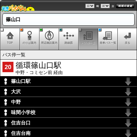
時
分
篠山口
TOP
のりば案内
周辺施設案内
路線図
バス停一覧
発車バス一覧
戻る
バス停一覧
循環篠山口駅
20
中野・コミセン前 経由
篠山口駅
大沢
中野
味間小学校
住吉台口
住吉台南