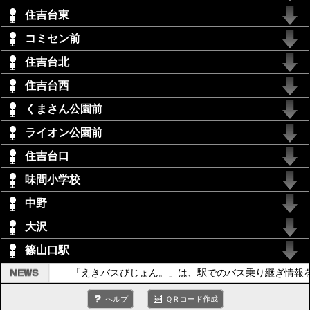
住吉台東
コミセン前
住吉台北
住吉台西
くまさん公園前
ライオン公園前
住吉台口
味間小学校
中野
大沢
篠山口駅
「えきバスびじょん。」は、駅でのバス乗り継ぎ情報
ヘルプ
ＱＲコード作成