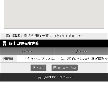
「篠山口駅」周辺の施設一覧
2016年4月1日現在：1件
篠山口観光案内所
<< 前へ
次へ >>
「えきバスびじょん。」は、駅でのバス乗り継ぎ情報を
ヘルプ
ＱＲコード作成
Copyright©ECORIN Project.