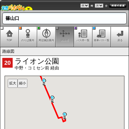
時
分
篠山口
TOP
のりば案内
周辺施設案内
路線図
バス停一覧
発車バス一覧
戻る
路線図
ライオン公園
20
中野・コミセン前 経由