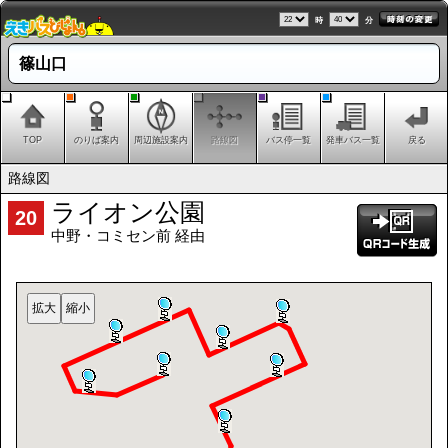
時
分
篠山口
TOP
のりば案内
周辺施設案内
路線図
バス停一覧
発車バス一覧
戻る
路線図
ライオン公園
20
中野・コミセン前 経由