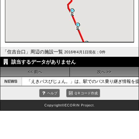
「住吉台口」周辺の施設一覧
2016年4月1日現在：0件
該当するデータがありません
<< 前へ
次へ >>
「えきバスびじょん。」は、駅でのバス乗り継ぎ情報を提
ヘルプ
ＱＲコード作成
Copyright©ECORIN Project.