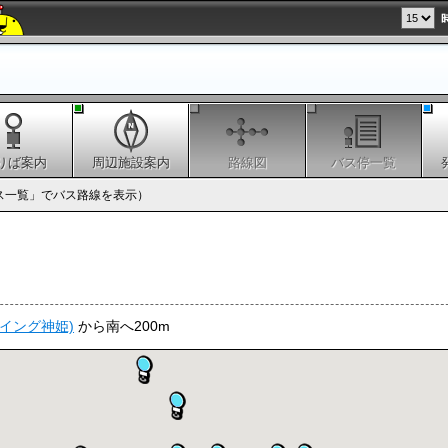
りば案内
周辺施設案内
路線図
バス停一覧
ス一覧」でバス路線を表示）
イング神姫)
から南へ200m