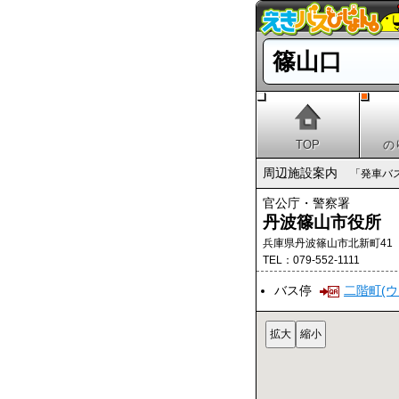
篠山口
TOP
の
周辺施設案内
「発車バ
官公庁・警察署
丹波篠山市役所
兵庫県丹波篠山市北新町41
TEL：079-552-1111
バス停
二階町(ウ