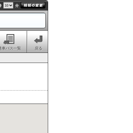
時
分
発車バス一覧
戻る