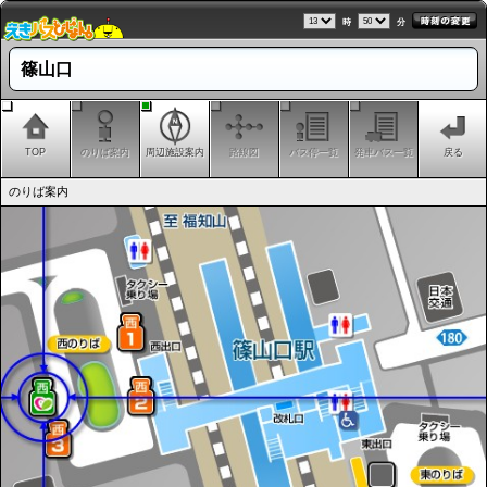
時
分
篠山口
TOP
のりば案内
周辺施設案内
路線図
バス停一覧
発車バス一覧
戻る
のりば案内